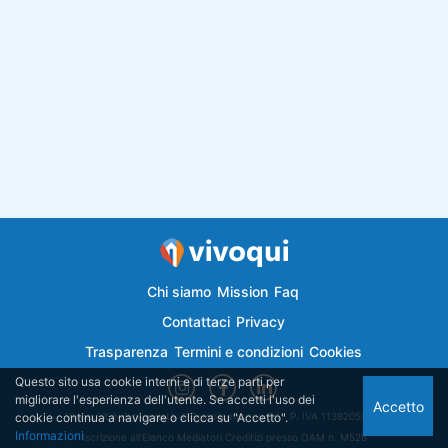
Chi siamo
Mission
Faq
Contattaci
Privacy
Trasparenza
Termini e condizioni
Cookies
Questo sito usa cookie interni e di terze parti per
migliorare l'esperienza dell'utente. Se accetti l'uso dei
Accetto
cookie continua a navigare o clicca su "Accetto".
Vivoqui.it è di proprietà di Semplicemutuo Srl - P. IVA 11382050018
Informazioni
Iscrizione all'Elenco Mediatori Creditizi presso OAM n. M526