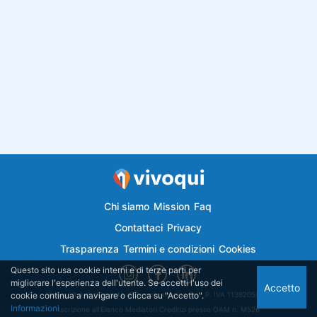
Chi siamo
Mission
Faq
Contattaci
Privacy
Trasparenza
Termini e condizioni
Cookies
Questo sito usa cookie interni e di terze parti per
migliorare l'esperienza dell'utente. Se accetti l'uso dei
Accetto
cookie continua a navigare o clicca su "Accetto".
Vivoqui.it è di proprietà di Semplicemutuo Srl - P. IVA 11382050018
Informazioni
Iscrizione all'Elenco Mediatori Creditizi presso OAM n. M526