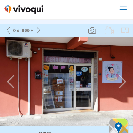
0 di 999 +