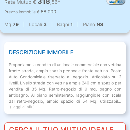
318
Rata Mutuo €
,56*
68.000
Prezzo immobile €
Mq
79
| Locali
3
| Bagni
1
| Piano
NS
DESCRIZIONE IMMOBILE
Proponiamo la vendita di un locale commerciale con vetrina
fronte strada, ampio spazio pedonale fronte vetrina. Posto
Auto Condominiale riservato al negozio. Articolato su 2
livelli. Livello strada con vetrina ampia 240 cm e spazio per
vendita di 35 Mq. Retro-negozio di 9 mq, bagno con
antibagno. Al piano seminterrato, raggiungibile con scala
dal retro-negozio, ampio spazio di 54 Mq, utilizzabil...
( leggi di più )
CERCA IL TUO MUTUO IDEALE