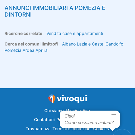
ANNUNCI IMMOBILIARI A
POMEZIA
E
DINTORNI
Ricerche correlate
Vendita case e appartamenti
Cerca nei comuni limitrofi
Albano Laziale
Castel Gandolfo
Pomezia
Ardea
Aprilia
Chi siamo
Mission
Faq
Ciao!
Contattaci
Privacy
Semplicecasa
Come possiamo aiutarti?
Trasparenza
Termini e condizioni
Cookies