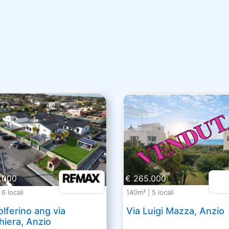
.000
€ 265.000
6 locali
140m² | 5 locali
olferino ang via
Via Luigi Mazza, Anzio
iera, Anzio