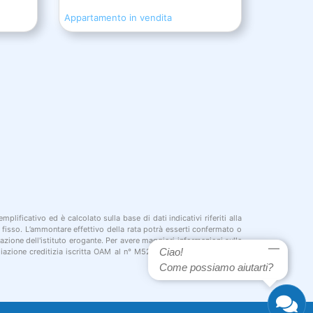
Appartamento in vendita
plificativo ed è calcolato sulla base di dati indicativi riferiti alla
o fisso. L’ammontare effettivo della rata potrà esserti confermato o
azione dell'istituto erogante. Per avere maggiori informazioni sulle
Ciao!
diazione creditizia iscritta OAM al n° M526. Può agire in qualità di
Come possiamo aiutarti?