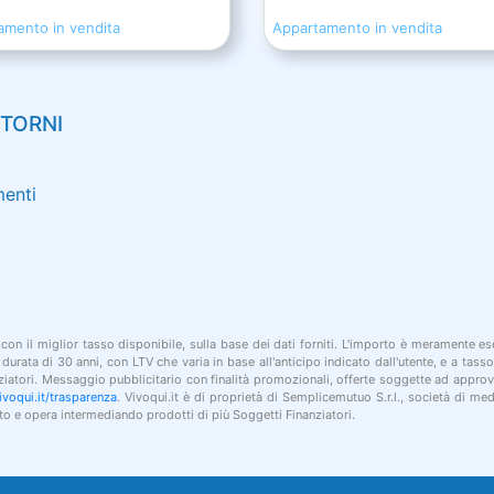
amento in vendita
Appartamento in vendita
NTORNI
menti
 con il miglior tasso disponibile, sulla base dei dati forniti. L'importo è meramente esem
urata di 30 anni, con LTV che varia in base all'anticipo indicato dall'utente, e a tass
anziatori. Messaggio pubblicitario con finalità promozionali, offerte soggette ad approv
voqui.it/trasparenza
. Vivoqui.it è di proprietà di Semplicemutuo S.r.l., società di me
o e opera intermediando prodotti di più Soggetti Finanziatori.