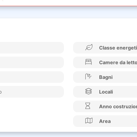
Classe energet
Camere da lett
Bagni
o
Locali
Anno costruzio
Area