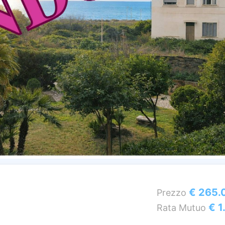
€ 265.
Prezzo
€ 1
Rata Mutuo