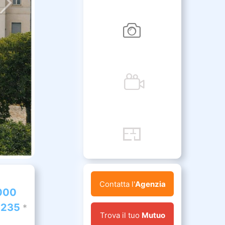
Contatta l'
Agenzia
000
.235
*
Trova il tuo
Mutuo