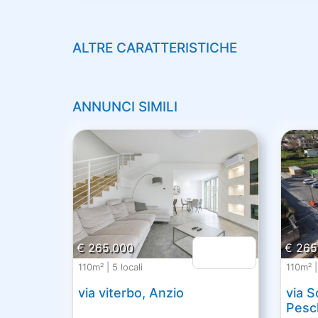
ALTRE CARATTERISTICHE
ANNUNCI SIMILI
€ 265.000
€ 265
110m² | 5 locali
110m² | 
via viterbo, Anzio
via S
Pesch