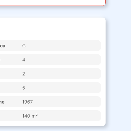
ica
G
o
4
2
5
ne
1967
140 m²