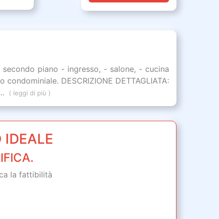
condo piano - ingresso, - salone, - cucina
o auto condominiale. DESCRIZIONE DETTAGLIATA:
..
( leggi di più )
 IDEALE
IFICA.
 la fattibilità