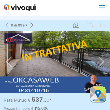
0 di 999 +
537
Rata Mutuo €
,30*
115.000
Prezzo immobile €