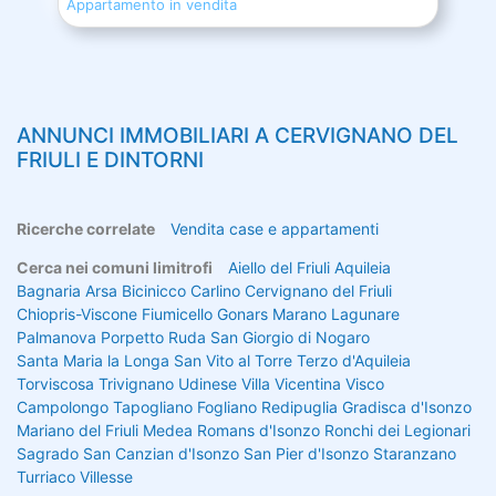
Appartamento in vendita
ANNUNCI IMMOBILIARI A
CERVIGNANO DEL
FRIULI
E DINTORNI
Ricerche correlate
Vendita case e appartamenti
Cerca nei comuni limitrofi
Aiello del Friuli
Aquileia
Bagnaria Arsa
Bicinicco
Carlino
Cervignano del Friuli
Chiopris-Viscone
Fiumicello
Gonars
Marano Lagunare
Palmanova
Porpetto
Ruda
San Giorgio di Nogaro
Santa Maria la Longa
San Vito al Torre
Terzo d'Aquileia
Torviscosa
Trivignano Udinese
Villa Vicentina
Visco
Campolongo Tapogliano
Fogliano Redipuglia
Gradisca d'Isonzo
Mariano del Friuli
Medea
Romans d'Isonzo
Ronchi dei Legionari
Sagrado
San Canzian d'Isonzo
San Pier d'Isonzo
Staranzano
Turriaco
Villesse