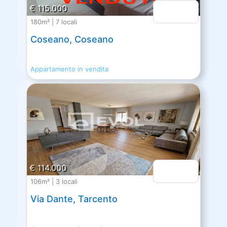
€ 115.000
180m² | 7 locali
Coseano, Coseano
Appartamento in vendita
€ 114.000
106m² | 3 locali
Via Dante, Tarcento