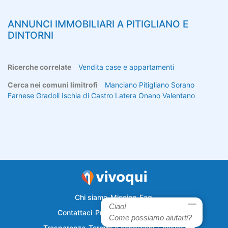
ANNUNCI IMMOBILIARI A
PITIGLIANO
E
DINTORNI
Ricerche correlate
Vendita case e appartamenti
Cerca nei comuni limitrofi
Manciano
Pitigliano
Sorano
Farnese
Gradoli
Ischia di Castro
Latera
Onano
Valentano
Chi siamo
Mission
Faq
Ciao!
Contattaci
Privacy
Semplicecasa
Come possiamo aiutarti?
Trasparenza
Termini e condizioni
Cookies