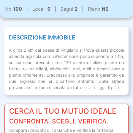
Mq
100
| Locali
5
| Bagni
2
| Piano
NS
DESCRIZIONE IMMOBILE
A circa 2 km dal paese di Pitigliano si trova questa piccola
azienda agricola con un\'estensione poco superiore a 1 ha,
su cui sono presenti circa 120 piante di olivo, piante da
frutto tra cui ciliegi, albicocchi, peri, meli e peschi oltre a
piante ornamentali.L\'accesso alla proprietà è garantito da
due ingressi che si dipartono entrambi dalla strada
provinciale. La zona è servita da tutte le ...
( leggi di più )
CERCA IL TUO MUTUO IDEALE
CONFRONTA. SCEGLI. VERIFICA.
Compara i prodotti di 12 Banche e verifica la fattibilità