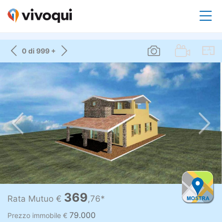
0 di 999 +
369
Rata Mutuo €
,76*
79.000
Prezzo immobile €