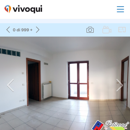
0 di 999 +