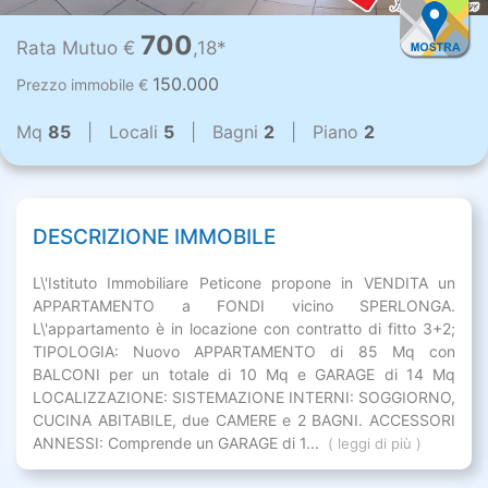
700
Rata Mutuo €
,18*
150.000
Prezzo immobile €
Mq
85
| Locali
5
| Bagni
2
| Piano
2
DESCRIZIONE IMMOBILE
L\'Istituto Immobiliare Peticone propone in VENDITA un
APPARTAMENTO a FONDI vicino SPERLONGA.
L\'appartamento è in locazione con contratto di fitto 3+2;
TIPOLOGIA: Nuovo APPARTAMENTO di 85 Mq con
BALCONI per un totale di 10 Mq e GARAGE di 14 Mq
LOCALIZZAZIONE: SISTEMAZIONE INTERNI: SOGGIORNO,
CUCINA ABITABILE, due CAMERE e 2 BAGNI. ACCESSORI
ANNESSI: Comprende un GARAGE di 1...
( leggi di più )