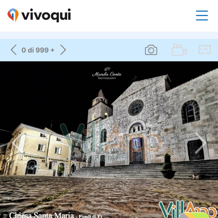
0 di 999 +