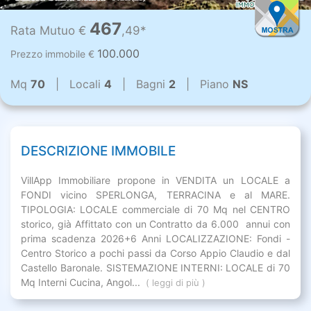
467
Rata Mutuo €
,49*
100.000
Prezzo immobile €
Mq
70
| Locali
4
| Bagni
2
| Piano
NS
DESCRIZIONE IMMOBILE
VillApp Immobiliare propone in VENDITA un LOCALE a
FONDI vicino SPERLONGA, TERRACINA e al MARE.
TIPOLOGIA: LOCALE commerciale di 70 Mq nel CENTRO
storico, già Affittato con un Contratto da 6.000  annui con
prima scadenza 2026+6 Anni LOCALIZZAZIONE: Fondi -
Centro Storico a pochi passi da Corso Appio Claudio e dal
Castello Baronale. SISTEMAZIONE INTERNI: LOCALE di 70
Mq Interni Cucina, Angol...
( leggi di più )