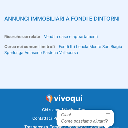
ANNUNCI IMMOBILIARI A
FONDI
E DINTORNI
Ricerche correlate
Vendita case e appartamenti
Cerca nei comuni limitrofi
Fondi
Itri
Lenola
Monte San Biagio
Sperlonga
Amaseno
Pastena
Vallecorsa
Chi siamo
Mission
Faq
Ciao!
Contattaci
Privacy
Semplicecasa
Come possiamo aiutarti?
Trasparenza
Termini e condizioni
Cookies