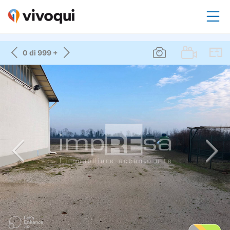
0 di 999 +