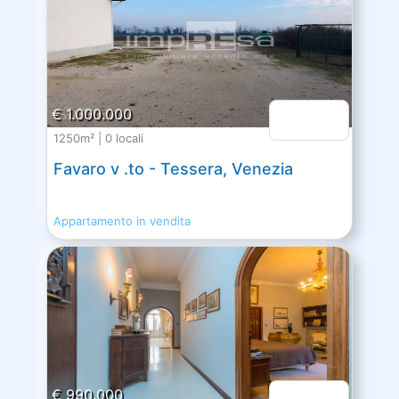
€ 1.000.000
1250m² | 0 locali
Favaro v .to - Tessera, Venezia
Appartamento in vendita
€ 990.000