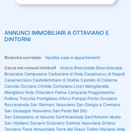
ANNUNCI IMMOBILIARI A
OTTAVIANO
E
DINTORNI
Ricerche correlate
Vendita case e appartamenti
Cerca nei comuni limitrofi
Acerra
Boscoreale
Boscotrecase
Brusciano
Camposano
Carbonara di Nola
Casalnuovo di Napoli
Casamarciano
Castellammare di Stabia
Castello di Cisterna
Cercola
Cicciano
Cimitile
Comiziano
Liveri
Mariglianella
Marigliano
Nola
Ottaviano
Palma Campania
Poggiomarino
Pollena Trocchia
Pomigliano d'Arco
Pompei
Portici
Ercolano
Roccarainola
San Gennaro Vesuviano
San Giorgio a Cremano
San Giuseppe Vesuviano
San Paolo Bel Sito
San Sebastiano al Vesuvio
Sant'Anastasia
Sant'Antonio Abate
San Vitaliano
Saviano
Scisciano
Somma Vesuviana
Striano
Terzigno
Torre Annunziata
Torre del Greco
Tufino
Visciano
Volla