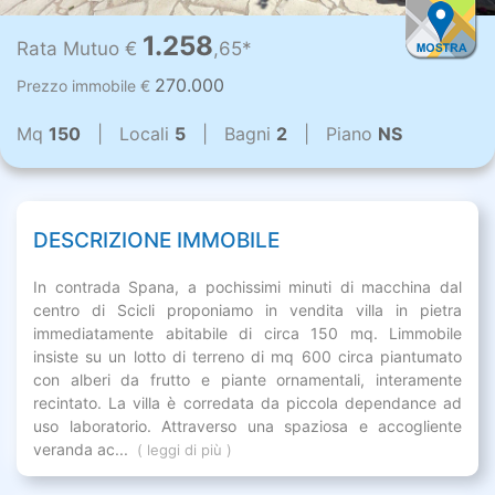
1.258
Rata Mutuo €
,65*
270.000
Prezzo immobile €
Mq
150
| Locali
5
| Bagni
2
| Piano
NS
DESCRIZIONE IMMOBILE
In contrada Spana, a pochissimi minuti di macchina dal
centro di Scicli proponiamo in vendita villa in pietra
immediatamente abitabile di circa 150 mq. Limmobile
insiste su un lotto di terreno di mq 600 circa piantumato
con alberi da frutto e piante ornamentali, interamente
recintato. La villa è corredata da piccola dependance ad
uso laboratorio. Attraverso una spaziosa e accogliente
veranda ac...
( leggi di più )