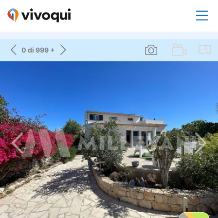
0 di 999 +