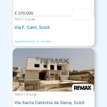
€ 270.000
75m² | 3 locali
Via F. Calvi, Scicli
Appartamento in vendita
€ 250.000
190m² | 6 locali
Via Santa Caterina da Siena, Scicli