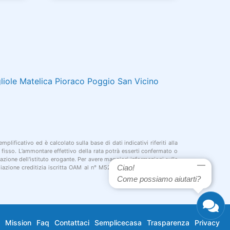
liole
Matelica
Pioraco
Poggio San Vicino
plificativo ed è calcolato sulla base di dati indicativi riferiti alla
o fisso. L’ammontare effettivo della rata potrà esserti confermato o
azione dell'istituto erogante. Per avere maggiori informazioni sulle
Ciao!
diazione creditizia iscritta OAM al n° M526. Può agire in qualità di
Come possiamo aiutarti?
Mission
Faq
Contattaci
Semplicecasa
Trasparenza
Privacy