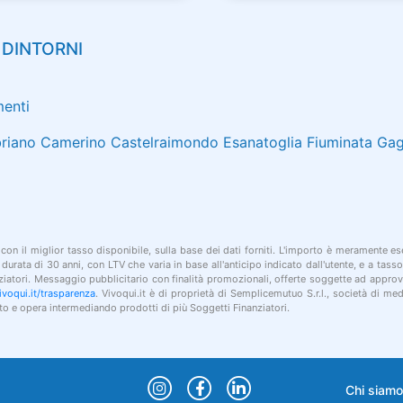
 DINTORNI
menti
riano
Camerino
Castelraimondo
Esanatoglia
Fiuminata
Gag
 con il miglior tasso disponibile, sulla base dei dati forniti. L'importo è meramente esem
urata di 30 anni, con LTV che varia in base all'anticipo indicato dall'utente, e a tass
anziatori. Messaggio pubblicitario con finalità promozionali, offerte soggette ad approv
voqui.it/trasparenza
. Vivoqui.it è di proprietà di Semplicemutuo S.r.l., società di me
o e opera intermediando prodotti di più Soggetti Finanziatori.
Chi siamo