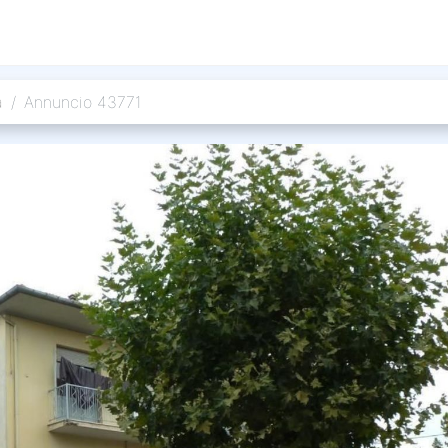
a
Annuncio 43771