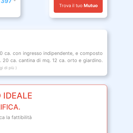
 397
*
Trova il tuo
Mutuo
00 ca. con ingresso indipendente, e composto
. 20 ca. cantina di mq. 12 ca. orto e giardino.
gi di più )
 IDEALE
IFICA.
 la fattibilità