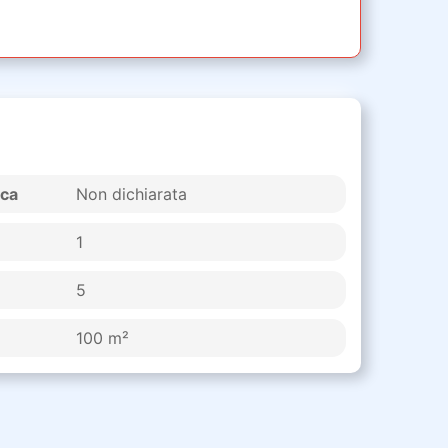
ica
Non dichiarata
1
5
100 m²