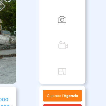
Contatta l'
Agenzia
000