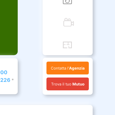
Contatta l'
Agenzia
000
.226
*
Trova il tuo
Mutuo