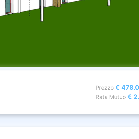
€ 478.
Prezzo
€ 2
Rata Mutuo