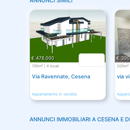
ANNUNCI SIMILI
€ 478.000
€ 390
130m² | 4 locali
200m² |
Via Ravennate, Cesena
via v
Appartamento in vendita
Appart
ANNUNCI IMMOBILIARI A
CESENA
E D