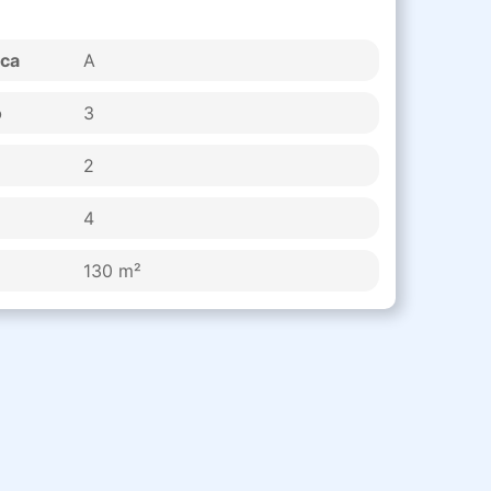
ica
A
o
3
2
4
130 m²