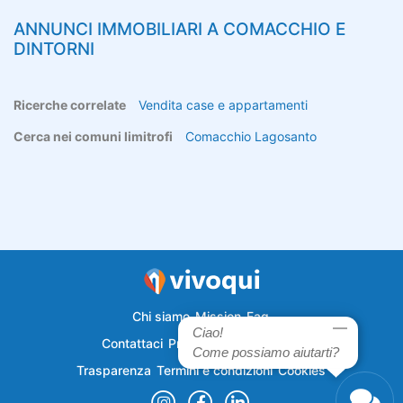
ANNUNCI IMMOBILIARI A
COMACCHIO
E
DINTORNI
Ricerche correlate
Vendita case e appartamenti
Cerca nei comuni limitrofi
Comacchio
Lagosanto
Chi siamo
Mission
Faq
Ciao!
Contattaci
Privacy
Semplicecasa
Come possiamo aiutarti?
Trasparenza
Termini e condizioni
Cookies