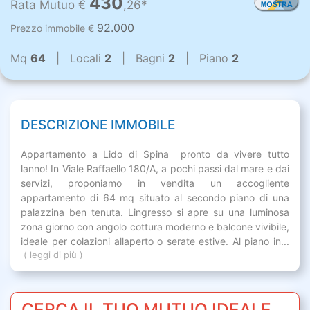
430
Rata Mutuo €
,26*
92.000
Prezzo immobile €
Mq
64
| Locali
2
| Bagni
2
| Piano
2
DESCRIZIONE IMMOBILE
Appartamento a Lido di Spina  pronto da vivere tutto
lanno! In Viale Raffaello 180/A, a pochi passi dal mare e dai
servizi, proponiamo in vendita un accogliente
appartamento di 64 mq situato al secondo piano di una
palazzina ben tenuta. Lingresso si apre su una luminosa
zona giorno con angolo cottura moderno e balcone vivibile,
ideale per colazioni allaperto o serate estive. Al piano in...
( leggi di più )
CERCA IL TUO MUTUO IDEALE