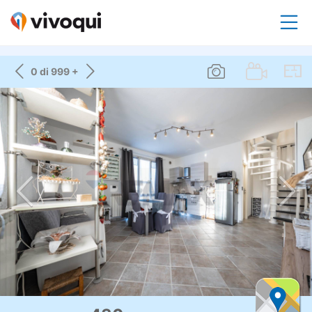
0 di 999 +