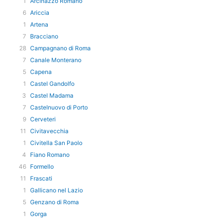
1
Arcinazzo Romano
6
Ariccia
1
Artena
7
Bracciano
28
Campagnano di Roma
7
Canale Monterano
5
Capena
1
Castel Gandolfo
3
Castel Madama
7
Castelnuovo di Porto
9
Cerveteri
11
Civitavecchia
1
Civitella San Paolo
4
Fiano Romano
46
Formello
11
Frascati
1
Gallicano nel Lazio
5
Genzano di Roma
1
Gorga