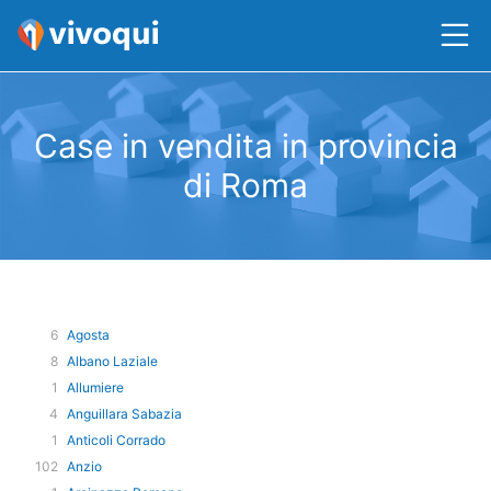
Case in vendita in provincia
di Roma
6
Agosta
8
Albano Laziale
1
Allumiere
4
Anguillara Sabazia
1
Anticoli Corrado
102
Anzio