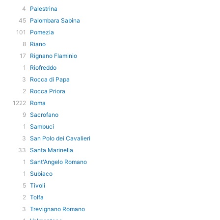
4
Palestrina
45
Palombara Sabina
101
Pomezia
8
Riano
17
Rignano Flaminio
1
Riofreddo
3
Rocca di Papa
2
Rocca Priora
1222
Roma
9
Sacrofano
1
Sambuci
3
San Polo dei Cavalieri
33
Santa Marinella
1
Sant'Angelo Romano
1
Subiaco
5
Tivoli
2
Tolfa
3
Trevignano Romano