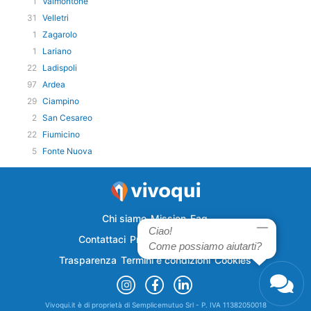
1
Valmontone
31
Velletri
1
Zagarolo
1
Lariano
22
Ladispoli
97
Ardea
29
Ciampino
2
San Cesareo
22
Fiumicino
5
Fonte Nuova
Chi siamo
Mission
Faq
Ciao!
Contattaci
Privacy
Semplicecasa
Come possiamo aiutarti?
Trasparenza
Termini e condizioni
Cookies
Vivoqui.it è di proprietà di Semplicemutuo Srl - P. IVA 11382050018