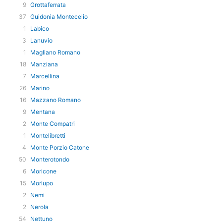
9
Grottaferrata
37
Guidonia Montecelio
1
Labico
3
Lanuvio
1
Magliano Romano
18
Manziana
7
Marcellina
26
Marino
16
Mazzano Romano
9
Mentana
2
Monte Compatri
1
Montelibretti
4
Monte Porzio Catone
50
Monterotondo
6
Moricone
15
Morlupo
2
Nemi
2
Nerola
54
Nettuno