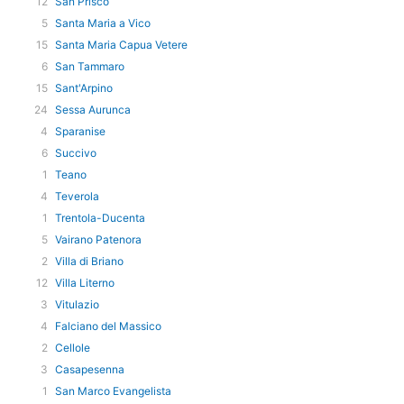
12
San Prisco
5
Santa Maria a Vico
15
Santa Maria Capua Vetere
6
San Tammaro
15
Sant'Arpino
24
Sessa Aurunca
4
Sparanise
6
Succivo
1
Teano
4
Teverola
1
Trentola-Ducenta
5
Vairano Patenora
2
Villa di Briano
12
Villa Literno
3
Vitulazio
4
Falciano del Massico
2
Cellole
3
Casapesenna
1
San Marco Evangelista