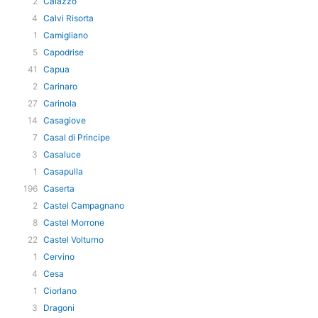
2
Caiazzo
4
Calvi Risorta
1
Camigliano
5
Capodrise
41
Capua
2
Carinaro
27
Carinola
14
Casagiove
7
Casal di Principe
3
Casaluce
1
Casapulla
196
Caserta
2
Castel Campagnano
8
Castel Morrone
22
Castel Volturno
1
Cervino
4
Cesa
1
Ciorlano
3
Dragoni