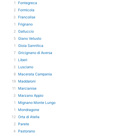
1
Fontegreca
2
Formicola
3
Francolise
1
Frignano
2
Galluccio
5
Giano Vetusto
1
Gioia Sannitica
7
Gricignano di Aversa
1
Liberi
3
Lusciano
8
Macerata Campania
19
Maddaloni
11
Marcianise
3
Marzano Appio
1
Mignano Monte Lungo
1
Mondragone
12
Orta di Atella
2
Parete
4
Pastorano