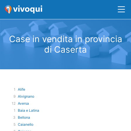
Case in vendita in provincia
di Caserta
1
Alife
9
Alvignano
12
Aversa
1
Baia e Latina
3
Bellona
5
Caianello