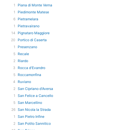
1
Piana di Monte Verna
1
Piedimonte Matese
6
Pietramelara
1
Pietravairano
14
Pignataro Maggiore
20
Portico di Caserta
1
Presenzano
5
Recale
2
Riardo
3
Rocca d'Evandro
5
Roccamonfina
4
Ruviano
2
San Cipriano d'Aversa
1
San Felice a Cancello
5
San Marcellino
26
San Nicola la Strada
1
San Pietro Infine
2
San Potito Sannitico